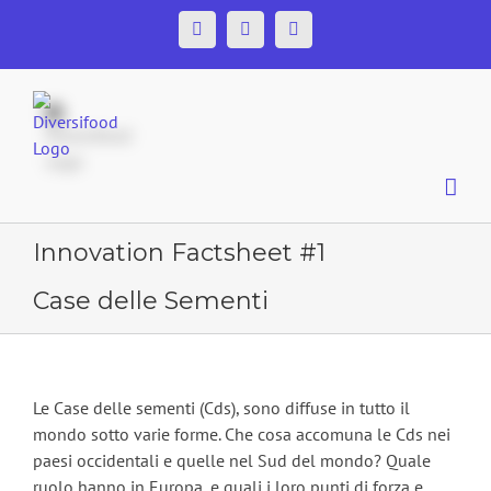
Skip
Facebook
Twitter
YouTube
to
content
Innovation Factsheet #1
Case delle Sementi
Le Case delle sementi (Cds), sono diffuse in tutto il
mondo sotto varie forme. Che cosa accomuna le Cds nei
paesi occidentali e quelle nel Sud del mondo? Quale
ruolo hanno in Europa, e quali i loro punti di forza e